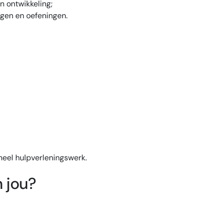
n ontwikkeling;
ngen en oefeningen.
neel hulpverleningswerk.
 jou?