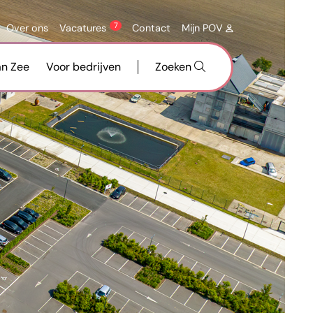
7
Over ons
Vacatures
Contact
Mijn POV
an Zee
Voor bedrijven
Zoeken