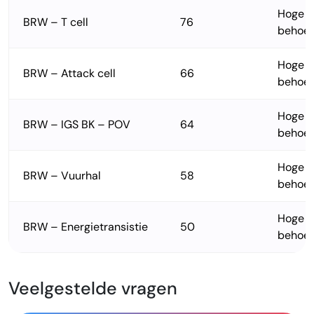
Hoge
BRW – T cell
76
behoef
Hoge
BRW – Attack cell
66
behoef
Hoge
BRW – IGS BK – POV
64
behoef
Hoge
BRW – Vuurhal
58
behoef
Hoge
BRW – Energietransistie
50
behoef
Veelgestelde vragen