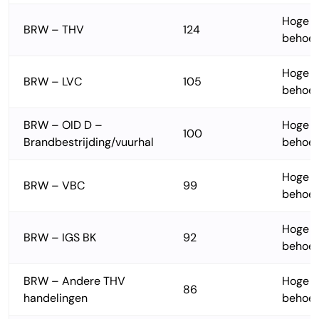
Hoge
BRW – THV
124
behoef
Hoge
BRW – LVC
105
behoef
BRW – OID D –
Hoge
100
Brandbestrijding/vuurhal
behoef
Hoge
BRW – VBC
99
behoef
Hoge
BRW – IGS BK
92
behoef
BRW – Andere THV
Hoge
86
handelingen
behoef