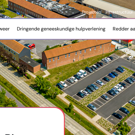
Projecten
Infrastructuur
weer
Dringende geneeskundige hulpverlening
Redder a