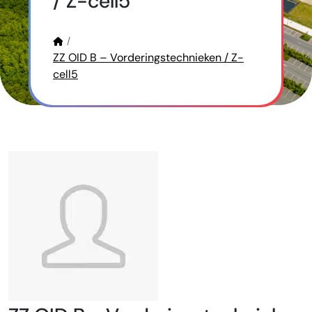
/ Z-cell5
ZZ OID B – Vorderingstechnieken / Z-
cell5