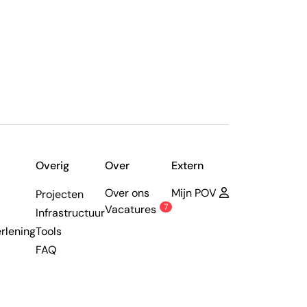
Overig
Over
Extern
Over ons
Mijn POV
Projecten
7
Vacatures
Infrastructuur
rlening
Tools
FAQ