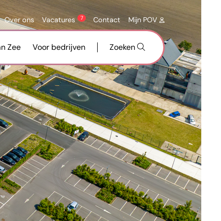
7
Over ons
Vacatures
Contact
Mijn POV
an Zee
Voor bedrijven
Zoeken