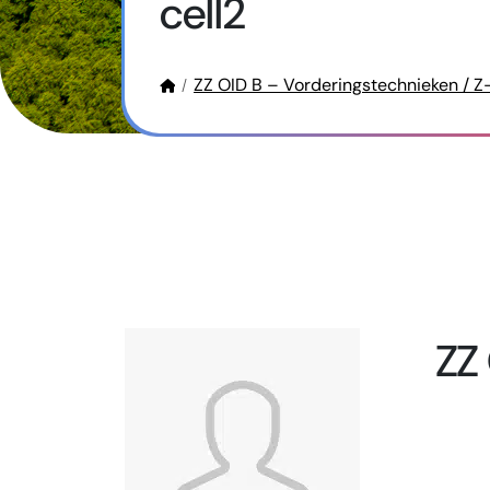
cell2
ZZ OID B – Vorderingstechnieken / Z
ZZ