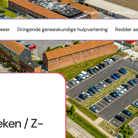
Projecten
Infrastructuur
weer
Dringende geneeskundige hulpverlening
Redder a
ken / Z-