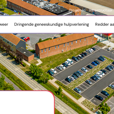
Projecten
Infrastructuur
weer
Dringende geneeskundige hulpverlening
Redder a