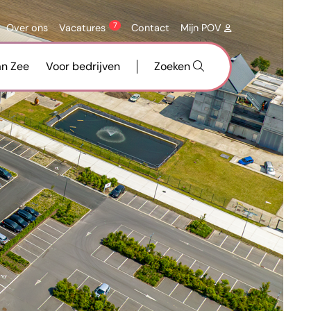
7
Over ons
Vacatures
Contact
Mijn POV
an Zee
Voor bedrijven
Zoeken