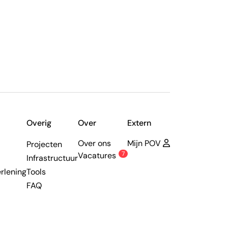
Overig
Over
Extern
Over ons
Mijn POV
Projecten
7
Vacatures
Infrastructuur
rlening
Tools
FAQ