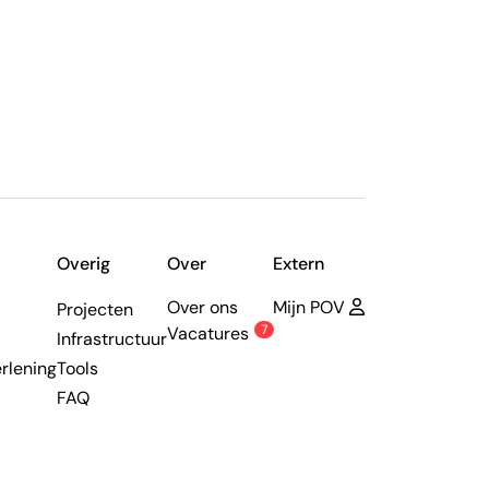
Overig
Over
Extern
Over ons
Mijn POV
Projecten
7
Vacatures
Infrastructuur
rlening
Tools
FAQ