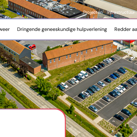
Projecten
Infrastructuur
weer
Dringende geneeskundige hulpverlening
Redder a