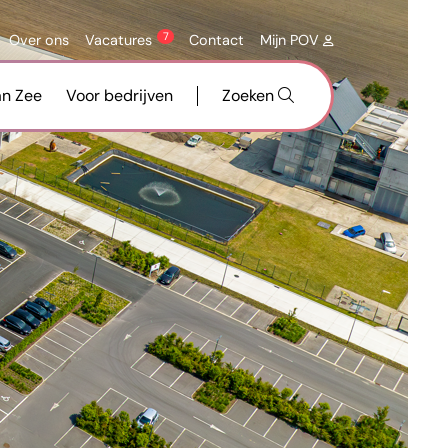
7
Over ons
Vacatures
Contact
Mijn POV
an Zee
Voor bedrijven
Zoeken