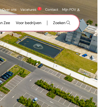
7
Over ons
Vacatures
Contact
Mijn POV
an Zee
Voor bedrijven
Zoeken