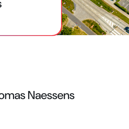
s
omas Naessens