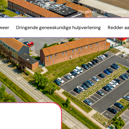
Projecten
Infrastructuur
weer
Dringende geneeskundige hulpverlening
Redder a