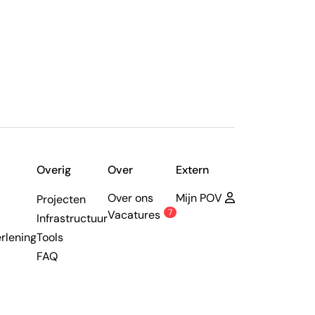
Overig
Over
Extern
Over ons
Mijn POV
Projecten
7
Vacatures
Infrastructuur
rlening
Tools
FAQ