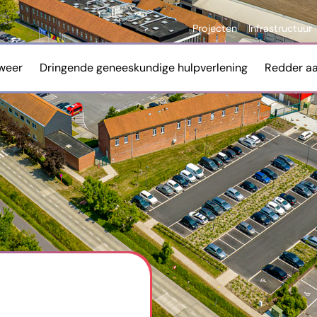
Projecten
Infrastructuur
weer
Dringende geneeskundige hulpverlening
Redder a