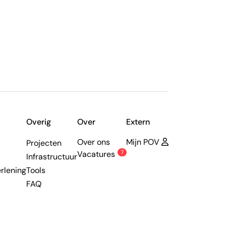
Overig
Over
Extern
Over ons
Mijn POV
Projecten
7
Vacatures
Infrastructuur
rlening
Tools
FAQ