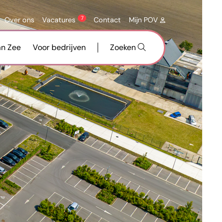
7
Over ons
Vacatures
Contact
Mijn POV
an Zee
Voor bedrijven
Zoeken