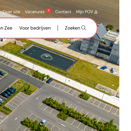
7
Over ons
Vacatures
Contact
Mijn POV
an Zee
Voor bedrijven
Zoeken