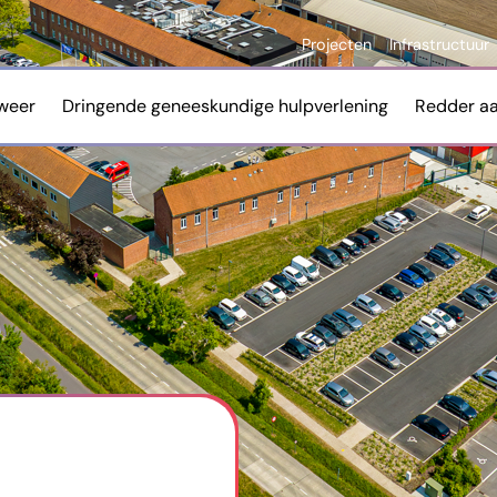
Projecten
Infrastructuur
weer
Dringende geneeskundige hulpverlening
Redder a