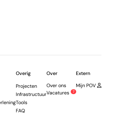
Overig
Over
Extern
Over ons
Mijn POV
Projecten
7
Vacatures
Infrastructuur
rlening
Tools
FAQ