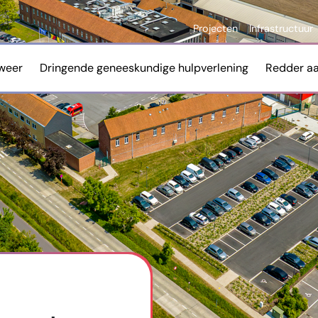
Projecten
Infrastructuur
weer
Dringende geneeskundige hulpverlening
Redder a