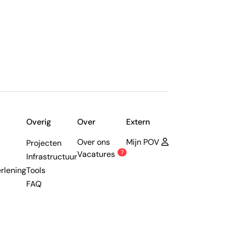
Overig
Over
Extern
Over ons
Mijn POV
Projecten
7
Vacatures
Infrastructuur
rlening
Tools
FAQ