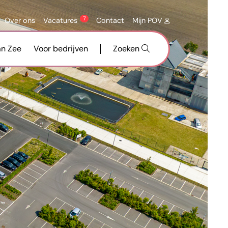
7
Over ons
Vacatures
Contact
Mijn POV
an Zee
Voor bedrijven
Zoeken