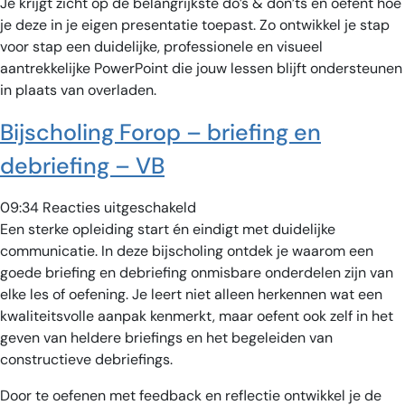
Je krijgt zicht op de belangrijkste do’s & don’ts en oefent hoe
–
je deze in je eigen presentatie toepast. Zo ontwikkel je stap
VB
voor stap een duidelijke, professionele en visueel
aantrekkelijke PowerPoint die jouw lessen blijft ondersteunen
in plaats van overladen.
Bijscholing Forop – briefing en
debriefing – VB
voor
09:34
Reacties uitgeschakeld
Bijscholing
Een sterke opleiding start én eindigt met duidelijke
Forop
communicatie. In deze bijscholing ontdek je waarom een
–
goede briefing en debriefing onmisbare onderdelen zijn van
briefing
elke les of oefening. Je leert niet alleen herkennen wat een
en
kwaliteitsvolle aanpak kenmerkt, maar oefent ook zelf in het
debriefing
geven van heldere briefings en het begeleiden van
–
constructieve debriefings.
VB
Door te oefenen met feedback en reflectie ontwikkel je de