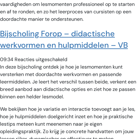
vaardigheden om lesmomenten professioneel op te starten
en af te ronden, en zo het leerproces van cursisten op een
doordachte manier te ondersteunen.
Bijscholing Forop – didactische
werkvormen en hulpmiddelen – VB
voor
09:34
Reacties uitgeschakeld
Bijscholing
In deze bijscholing ontdek je hoe je lesmomenten kunt
Forop
versterken met doordachte werkvormen en passende
–
leermiddelen. Je leert het verschil tussen beide, verkent een
didactische
breed aanbod aan didactische opties en ziet hoe ze passen
werkvormen
binnen een helder lesmodel.
en
We bekijken hoe je variatie en interactie toevoegt aan je les,
hulpmiddelen
hoe je hulpmiddelen doelgericht inzet en hoe je praktische
–
lestips meteen kunt meenemen naar je eigen
VB
opleidingspraktijk. Zo krijg je concrete handvatten om jouw
lessen rijker, dynamischer en effectiever te maken.