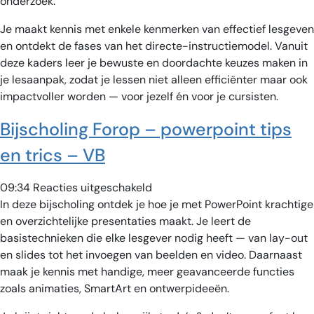
effectief
onderzoek.
onderwijs
Je maakt kennis met enkele kenmerken van effectief lesgeven
–
en ontdekt de fases van het directe-instructiemodel. Vanuit
VB
deze kaders leer je bewuste en doordachte keuzes maken in
je lesaanpak, zodat je lessen niet alleen efficiënter maar ook
impactvoller worden — voor jezelf én voor je cursisten.
Bijscholing Forop – powerpoint tips
en trics – VB
voor
09:34
Reacties uitgeschakeld
Bijscholing
In deze bijscholing ontdek je hoe je met PowerPoint krachtige
Forop
en overzichtelijke presentaties maakt. Je leert de
–
basistechnieken die elke lesgever nodig heeft — van lay-out
powerpoint
en slides tot het invoegen van beelden en video. Daarnaast
tips
maak je kennis met handige, meer geavanceerde functies
en
zoals animaties, SmartArt en ontwerp­ideeën.
trics