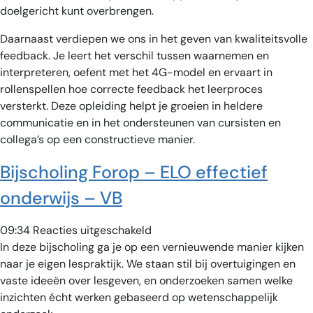
en
doelgericht kunt overbrengen.
feedback
Daarnaast verdiepen we ons in het geven van kwaliteitsvolle
+
feedback. Je leert het verschil tussen waarnemen en
ELO
interpreteren, oefent met het 4G-model en ervaart in
–
rollenspellen hoe correcte feedback het leerproces
VB
versterkt. Deze opleiding helpt je groeien in heldere
communicatie en in het ondersteunen van cursisten en
collega’s op een constructieve manier.
Bijscholing Forop – ELO effectief
onderwijs – VB
voor
09:34
Reacties uitgeschakeld
Bijscholing
In deze bijscholing ga je op een vernieuwende manier kijken
Forop
naar je eigen lespraktijk. We staan stil bij overtuigingen en
–
vaste ideeën over lesgeven, en onderzoeken samen welke
ELO
inzichten écht werken gebaseerd op wetenschappelijk